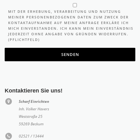
MIT DER ERHEBUNG, VERARBEITUNG UND NUTZUNG
MEINER PERSONEN­BEZOGENEN DATEN ZUM ZWECK DER
KONTAKT­AUFNAHME AUF MEINE ANFRAGE ERKLÄRE ICH
MICH EINVERSTANDEN. ICH KANN MEIN EINVERSTÄNDNIS
JEDERZEIT OHNE ANGABE VON GRÜNDEN WIDERRUFEN.
(PFLICHTFELD)
Kontaktieren Sie uns!
Scharf Einrichten
Inh. Volker Havers
Weststraße 25
59269 Beckum
02521 / 13444